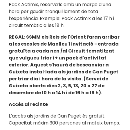
Pack Actimix, reserva’ls amb un marge d’una
hora per gaudir tranquil·lament de tota
l’experiència. Exemple: Pack Actimix a les 17 h i
circuit temàtic a les 18 h.
REGAL: SSMM els Reis de l'Orient faran arribar
a les escoles de Manlleu 1 invitació - entrada
gratuïta a cada nen /al Circuit tematitzat
que vulgueu triar i + un pack d'activitat
exterior. Aquest s'haurà de bescanviar a
Guixeta instal·lada als jardins de Can Puget
per triar dia i hora de la visita. (Servei de
Guixeta oberts dies 2, 3, 5, 13, 20 o 27 de
desembre de 10 h a 14 h i de 16 h a 19 h).
Accés al recinte
L’accés als jardins de Can Puget és gratuït.
Capacitat màxim 300 persones al mateix temps.