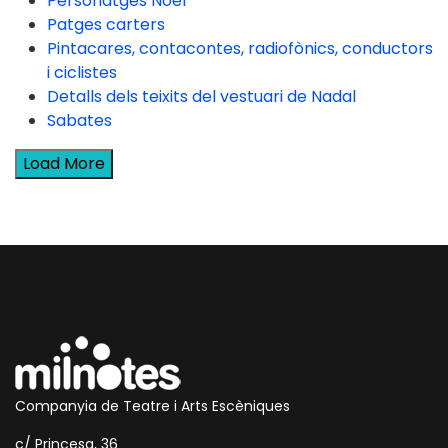
Personatges Noel
Patges carters
Pintacares, contacontes, radiofònics, conductors
i ciclistes
Detalls dels teixits del vestuari de Nadal
Sabates
Load More
Companyia de Teatre i Arts Escèniques
c/ Princesa, 36