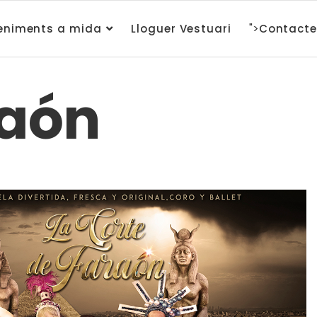
">
eniments a mida
Lloguer Vestuari
Contacte
raón