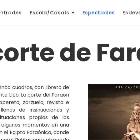
ntrades
Escola/Casals
Espectacles
Esdev
corte de Fa
inco cuadros, con libreto de
nte Lleó. La corte del Faraón
ereta, zarzuela, revista e
llenos de insinuaciones y
ituaciones propias de los
 en algunos momentos en una
n el Egipto Faraónico, donde
eneral Putifar para ofrecerle