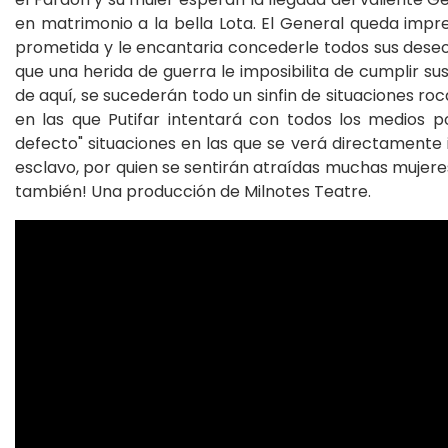
en matrimonio a la bella Lota. El General queda impr
prometida y le encantaria concederle todos sus deseo
que una herida de guerra le imposibilita de cumplir su
de aquí, se sucederán todo un sinfin de situaciones ro
en las que Putifar intentará con todos los medios p
defecto" situaciones en las que se verá directamente 
esclavo, por quien se sentirán atraídas muchas mujeres
también! Una producción de Milnotes Teatre.