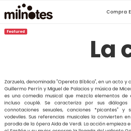
Compra E
Featured
La 
Zarzuela, denominada "Opereta Bíblica", en un acto y c
Guillermo Perrín y Miguel de Palacios y música de Mice
es una comedia musical que mezcla elementos de op
incluso couplé. Se caracteriza por sus diálogos 
connotaciones sexuales, canciones *picantes" y s
vodeviles. Sus referencias musicales la convierten
parodia de la ópera Aida de Verdi. La acción empieza e
el Farãón y su muier esperan la llegada del valiente G