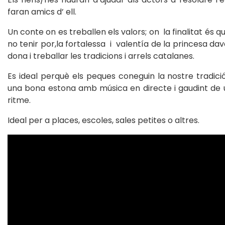
faran amics d’ ell.
Un conte on es treballen els valors; on
la finalitat és 
no tenir por,la fortalessa
i
valentía de la princesa dav
dona i treballar les tradicions i arrels catalanes.
Es ideal perquè els peques coneguin la nostre tradició,
una bona estona amb música en directe i gaudint de u
ritme.
Ideal per a places, escoles, sales petites o altres.