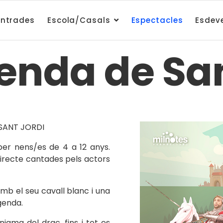
ntrades
Escola/Casals
Espectacles
Esdev
genda de San
SANT JORDI
 per nens/es de 4 a 12 anys.
directe cantades pels actors
amb el seu cavall blanc i una
genda.
nigma del drac, fins i tot es