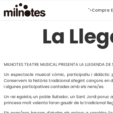
">
Compra E
La Lle
MILNOTES TEATRE MUSICAL PRESENTA LA LLEGENDA DE 
Un espectacle musical còmic, participatiu i didàctic
Conservem la història tradicional afegint cançons en 
i algunes participatives cantades amb els nens/es.
Un rei egoista, un poble lluitador, un Sant Jordi poruc 
princesa molt valenta faran gaudir de la tradicional lle
Els nens/nes hauran d’ajudar als actors a resoldre l’e