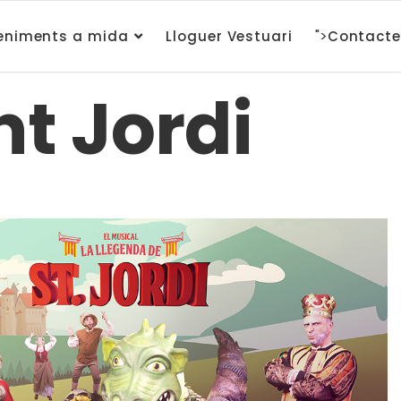
">
eniments a mida
Lloguer Vestuari
Contacte
t Jordi